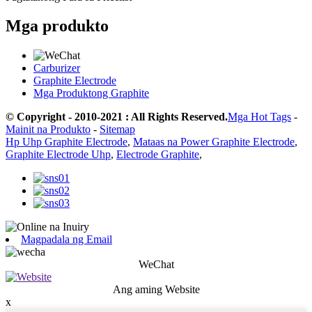
Mga produkto
Carburizer
Graphite Electrode
Mga Produktong Graphite
© Copyright - 2010-2021 : All Rights Reserved.
Mga Hot Tags
-
Mainit na Produkto
-
Sitemap
Hp Uhp Graphite Electrode
,
Mataas na Power Graphite Electrode
,
Graphite Electrode Uhp
,
Electrode Graphite
,
Magpadala ng Email
WeChat
Ang aming Website
x