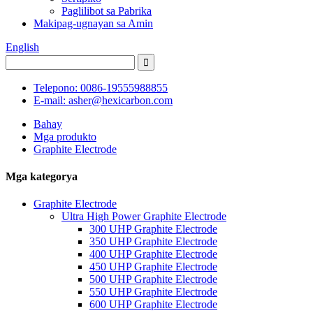
Paglilibot sa Pabrika
Makipag-ugnayan sa Amin
English
Telepono: 0086-19555988855
E-mail: asher@hexicarbon.com
Bahay
Mga produkto
Graphite Electrode
Mga kategorya
Graphite Electrode
Ultra High Power Graphite Electrode
300 UHP Graphite Electrode
350 UHP Graphite Electrode
400 UHP Graphite Electrode
450 UHP Graphite Electrode
500 UHP Graphite Electrode
550 UHP Graphite Electrode
600 UHP Graphite Electrode