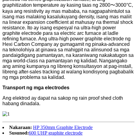
graphitization temperature ay kasing taas ng 2800〜3000°C,
kaya ang resistivity ay mas mababa, na nagpapahintulot sa
isang mas malaking kasalukuyang density, isang mas maliit
na linear expansion coefficient at mahusay na thermal shock
resistance. Ito ay isang espesyal na ultra-high power
graphite electrode para sa electric arc furnace at ladle
refining furnace. Ang ultra-high power graphite electrode ng
Hexi Carbon Company ay gumagamit ng pinaka-advanced
na teknolohiya at ginawa sa mahigpit na alinsunod sa mga
pandaigdigang pamantayan, na karaniwang nakakatugon sa
mga world-class na pamantayan ng kalidad. Nangangako
ang aming kumpanya ng libreng konsultasyon at pag-install,
libreng after-sales tracking at walang kondisyong pagbabalik
ng mga problema sa kalidad.
Transport ng mga electrodes
Ang elektrod ay dapat na sakop ng rain proof shed cloth
habang dinadala.
Nakaraan:
HP 350mm Graphite Electrode
Susunod:
600 UHP graphite electrode