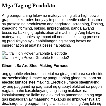
Mga Tag ng Produkto
Ang pangunahing hilaw na materyales ng ultra-high power
graphite electrodes body ay import oil needle coke. Kasama
sa proseso ng produksyon ang pagdurog, screening, Dosing,
kneading, forming, baking, impregnation, pangalawang
beses na baking, graphitization at machining. Ang hilaw na
materyal ng nipples ay import oil needle coke, ang proseso
ng produksyon ay kinabibilangan ng tatlong beses na
impregnation at apat na beses na baking.
Ginamit Sa Arc Steel-Making Furnace
ang graphite electrode material na ginagamit para sa electric
arc steelmaking furnace ay pangunahing ginagamit para sa
electric furnace steelmaking. Electric Furnace steelmaking
ay ang paggamit ng pag-aaral ng grapayt elektrod sa pugon
nagtatrabaho kasalukuyang, ang isang malakas na
kasalukuyang sa ilalim ng elektrod sa pamamagitan ng mga
gas kapaligiran ay maaaring makabuo ng impluwensya arc
discharge, ang paggamit ng arc init sa smelting. Ang laki ng