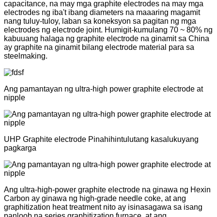
capacitance, na may mga graphite electrodes na may mga
electrodes ng iba't ibang diameters na maaaring magamit
nang tuluy-tuloy, laban sa koneksyon sa pagitan ng mga
electrodes ng electrode joint. Humigit-kumulang 70 ~ 80% ng
kabuuang halaga ng graphite electrode na ginamit sa China
ay graphite na ginamit bilang electrode material para sa
steelmaking.
Ang pamantayan ng ultra-high power graphite electrode at
nipple
UHP Graphite electrode Pinahihintulutang kasalukuyang
pagkarga
Ang ultra-high-power graphite electrode na ginawa ng Hexin
Carbon ay ginawa ng high-grade needle coke, at ang
graphitization heat treatment nito ay isinasagawa sa isang
panloob na series graphitization furnace, at ang