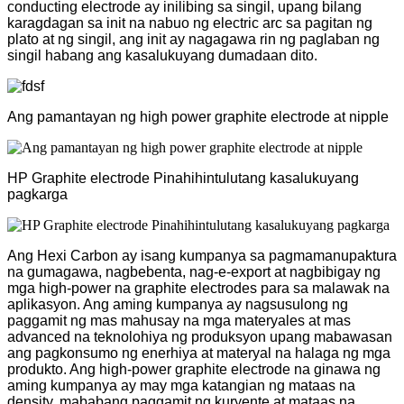
conducting electrode ay inilibing sa singil, upang bilang
karagdagan sa init na nabuo ng electric arc sa pagitan ng
plato at ng singil, ang init ay nagagawa rin ng paglaban ng
singil habang ang kasalukuyang dumadaan dito.
Ang pamantayan ng high power graphite electrode at nipple
HP Graphite electrode Pinahihintulutang kasalukuyang
pagkarga
Ang Hexi Carbon ay isang kumpanya sa pagmamanupaktura
na gumagawa, nagbebenta, nag-e-export at nagbibigay ng
mga high-power na graphite electrodes para sa malawak na
aplikasyon. Ang aming kumpanya ay nagsusulong ng
paggamit ng mas mahusay na mga materyales at mas
advanced na teknolohiya ng produksyon upang mabawasan
ang pagkonsumo ng enerhiya at materyal na halaga ng mga
produkto. Ang high-power graphite electrode na ginawa ng
aming kumpanya ay may mga katangian ng mataas na
density, mababang paggamit ng kuryente at mataas na