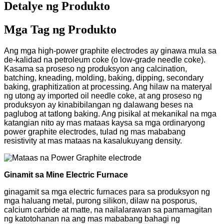
Detalye ng Produkto
Mga Tag ng Produkto
Ang mga high-power graphite electrodes ay ginawa mula sa
de-kalidad na petroleum coke (o low-grade needle coke).
Kasama sa proseso ng produksyon ang calcination,
batching, kneading, molding, baking, dipping, secondary
baking, graphitization at processing. Ang hilaw na materyal
ng utong ay imported oil needle coke, at ang proseso ng
produksyon ay kinabibilangan ng dalawang beses na
paglubog at tatlong baking. Ang pisikal at mekanikal na mga
katangian nito ay mas mataas kaysa sa mga ordinaryong
power graphite electrodes, tulad ng mas mababang
resistivity at mas mataas na kasalukuyang density.
Ginamit sa Mine Electric Furnace
ginagamit sa mga electric furnaces para sa produksyon ng
mga haluang metal, purong silikon, dilaw na posporus,
calcium carbide at matte, na nailalarawan sa pamamagitan
ng katotohanan na ang mas mababang bahagi ng