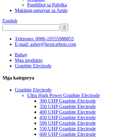
Paglilibot sa Pabrika
Makipag-ugnayan sa Amin
English
Telepono: 0086-19555988855
E-mail: asher@hexicarbon.com
Bahay
Mga produkto
Graphite Electrode
Mga kategorya
Graphite Electrode
Ultra High Power Graphite Electrode
300 UHP Graphite Electrode
350 UHP Graphite Electrode
400 UHP Graphite Electrode
450 UHP Graphite Electrode
500 UHP Graphite Electrode
550 UHP Graphite Electrode
600 UHP Graphite Electrode