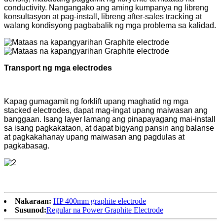
conductivity. Nangangako ang aming kumpanya ng libreng
konsultasyon at pag-install, libreng after-sales tracking at
walang kondisyong pagbabalik ng mga problema sa kalidad.
Transport ng mga electrodes
Kapag gumagamit ng forklift upang maghatid ng mga
stacked electrodes, dapat mag-ingat upang maiwasan ang
banggaan. Isang layer lamang ang pinapayagang mai-install
sa isang pagkakataon, at dapat bigyang pansin ang balanse
at pagkakahanay upang maiwasan ang pagdulas at
pagkabasag.
Nakaraan:
HP 400mm graphite electrode
Susunod:
Regular na Power Graphite Electrode