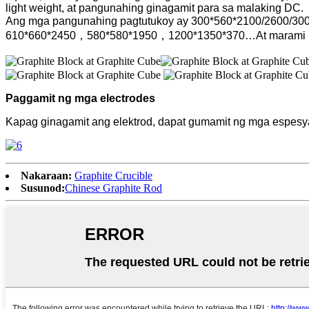
light weight, at pangunahing ginagamit para sa malaking DC.
Ang mga pangunahing pagtutukoy ay 300*560*2100/2600/3
610*660*2450，580*580*1950，1200*1350*370…At marami pa
Paggamit ng mga electrodes
Kapag ginagamit ang elektrod, dapat gumamit ng mga espesyal n
Nakaraan:
Graphite Crucible
Susunod:
Chinese Graphite Rod