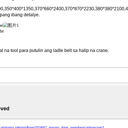
000,350*400*1350,370*660*2400,370*870*2230,380*380*2100
ng ibang detalye.
a tool para putulin ang ladle belt sa halip na crane.