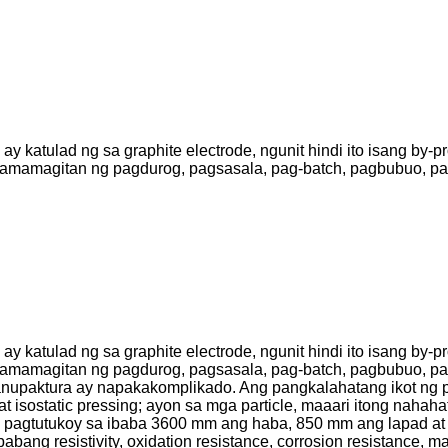
 katulad ng sa graphite electrode, ngunit hindi ito isang by-pr
 pamamagitan ng pagdurog, pagsasala, pag-batch, pagbubuo, pagl
 katulad ng sa graphite electrode, ngunit hindi ito isang by-pr
 pamamagitan ng pagdurog, pagsasala, pag-batch, pagbubuo, pagl
anupaktura ay napakakomplikado. Ang pangkalahatang ikot ng p
t isostatic pressing; ayon sa mga particle, maaari itong nahahati
utukoy sa ibaba 3600 mm ang haba, 850 mm ang lapad at 850 
bang resistivity, oxidation resistance, corrosion resistance, m