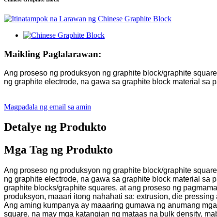
Maikling Paglalarawan:
Ang proseso ng produksyon ng graphite block/graphite square ay
ng graphite electrode, na gawa sa graphite block material sa
Magpadala ng email sa amin
Detalye ng Produkto
Mga Tag ng Produkto
Ang proseso ng produksyon ng graphite block/graphite square ay
ng graphite electrode, na gawa sa graphite block material sa
graphite blocks/graphite squares, at ang proseso ng pagmam
produksyon, maaari itong nahahati sa: extrusion, die pressing a
Ang aming kumpanya ay maaaring gumawa ng anumang mga pagt
square, na may mga katangian ng mataas na bulk density, maba