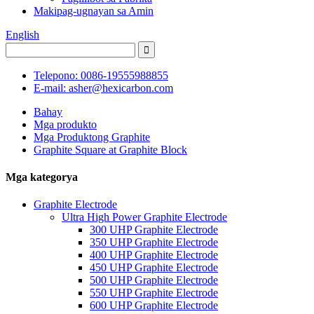
Makipag-ugnayan sa Amin
English
Telepono: 0086-19555988855
E-mail: asher@hexicarbon.com
Bahay
Mga produkto
Mga Produktong Graphite
Graphite Square at Graphite Block
Mga kategorya
Graphite Electrode
Ultra High Power Graphite Electrode
300 UHP Graphite Electrode
350 UHP Graphite Electrode
400 UHP Graphite Electrode
450 UHP Graphite Electrode
500 UHP Graphite Electrode
550 UHP Graphite Electrode
600 UHP Graphite Electrode