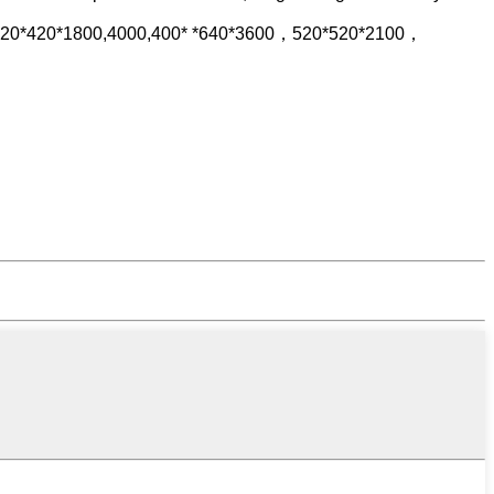
,420*420*1800,4000,400* *640*3600，520*520*2100，