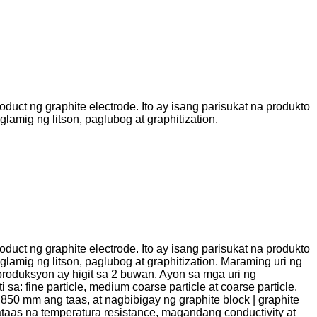
oduct ng graphite electrode. Ito ay isang parisukat na produkto
amig ng litson, paglubog at graphitization.
oduct ng graphite electrode. Ito ay isang parisukat na produkto
amig ng litson, paglubog at graphitization. Maraming uri ng
roduksyon ay higit sa 2 buwan. Ayon sa mga uri ng
 sa: fine particle, medium coarse particle at coarse particle.
mm ang taas, at nagbibigay ng graphite block | graphite
ataas na temperatura resistance, magandang conductivity at