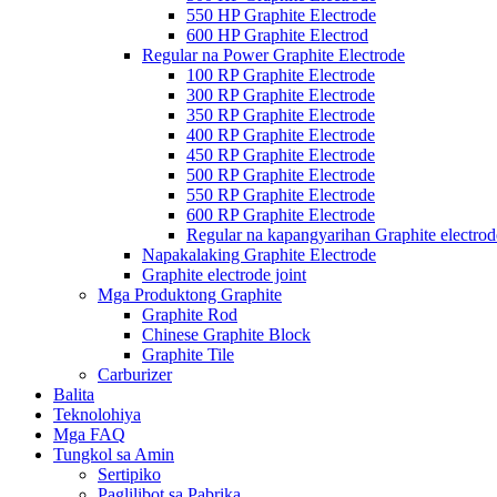
550 HP Graphite Electrode
600 HP Graphite Electrod
Regular na Power Graphite Electrode
100 RP Graphite Electrode
300 RP Graphite Electrode
350 RP Graphite Electrode
400 RP Graphite Electrode
450 RP Graphite Electrode
500 RP Graphite Electrode
550 RP Graphite Electrode
600 RP Graphite Electrode
Regular na kapangyarihan Graphite electrod
Napakalaking Graphite Electrode
Graphite electrode joint
Mga Produktong Graphite
Graphite Rod
Chinese Graphite Block
Graphite Tile
Carburizer
Balita
Teknolohiya
Mga FAQ
Tungkol sa Amin
Sertipiko
Paglilibot sa Pabrika