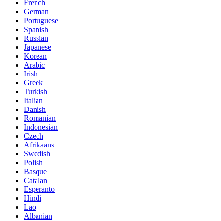
French
German
Portuguese
Spanish
Russian
Japanese
Korean
Arabic
Irish
Greek
Turkish
Italian
Danish
Romanian
Indonesian
Czech
Afrikaans
Swedish
Polish
Basque
Catalan
Esperanto
Hindi
Lao
Albanian