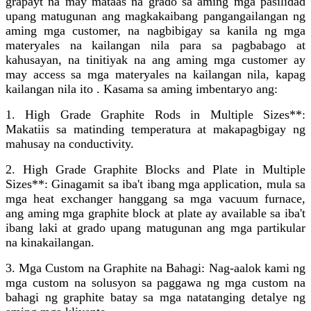
grapayt na may mataas na grado sa aming mga pasilidad
upang matugunan ang magkakaibang pangangailangan ng
aming mga customer, na nagbibigay sa kanila ng mga
materyales na kailangan nila para sa pagbabago at
kahusayan, na tinitiyak na ang aming mga customer ay
may access sa mga materyales na kailangan nila, kapag
kailangan nila ito . Kasama sa aming imbentaryo ang:
1. High Grade Graphite Rods in Multiple Sizes**:
Makatiis sa matinding temperatura at makapagbigay ng
mahusay na conductivity.
2. High Grade Graphite Blocks and Plate in Multiple
Sizes**: Ginagamit sa iba't ibang mga application, mula sa
mga heat exchanger hanggang sa mga vacuum furnace,
ang aming mga graphite block at plate ay available sa iba't
ibang laki at grado upang matugunan ang mga partikular
na kinakailangan.
3. Mga Custom na Graphite na Bahagi: Nag-aalok kami ng
mga custom na solusyon sa paggawa ng mga custom na
bahagi ng graphite batay sa mga natatanging detalye ng