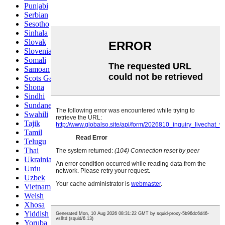
Punjabi
Serbian
Sesotho
Sinhala
Slovak
Slovenian
Somali
Samoan
Scots Gaelic
Shona
Sindhi
Sundanese
Swahili
Tajik
Tamil
Telugu
Thai
Ukrainian
Urdu
Uzbek
Vietnamese
Welsh
Xhosa
Yiddish
Yoruba