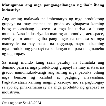
Matugunan ang mga pangangailangan ng iba't ibang
industriya
Ang aming malawak na imbentaryo ng mga produktong
grapayt na may mataas na grado ay ginagawa kaming
isang maaasahang kasosyo sa mga industriya sa buong
mundo. Nasa industriya ka man ng automotive, aerospace,
enerhiya, o anumang iba pang lugar na umaasa sa mga
materyales na may mataas na pagganap, mayroon kaming
mga produktong grapayt na kailangan mo para magmaneho
ng tagumpay.
Sa isang mundo kung saan patuloy na lumalaki ang
demand para sa mga produktong grapayt na may mataas na
grado, namumukod-tangi ang aming mga pabrika bilang
mga beacon ng kalidad at pagiging maaasahan.
Pagkatiwalaan kaming maging kasosyo mo sa pagbibigay
sa iyo ng pinakamahusay na mga produkto ng grapayt sa
industriya.
Oras ng post: Set-18-2024