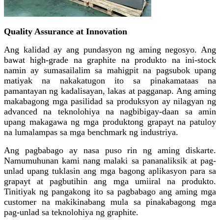
Quality Assurance at Innovation
Ang kalidad ay ang pundasyon ng aming negosyo. Ang
bawat high-grade na graphite na produkto na ini-stock
namin ay sumasailalim sa mahigpit na pagsubok upang
matiyak na nakakatugon ito sa pinakamataas na
pamantayan ng kadalisayan, lakas at pagganap. Ang aming
makabagong mga pasilidad sa produksyon ay nilagyan ng
advanced na teknolohiya na nagbibigay-daan sa amin
upang makagawa ng mga produktong grapayt na patuloy
na lumalampas sa mga benchmark ng industriya.
Ang pagbabago ay nasa puso rin ng aming diskarte.
Namumuhunan kami nang malaki sa pananaliksik at pag-
unlad upang tuklasin ang mga bagong aplikasyon para sa
grapayt at pagbutihin ang mga umiiral na produkto.
Tinitiyak ng pangakong ito sa pagbabago ang aming mga
customer na makikinabang mula sa pinakabagong mga
pag-unlad sa teknolohiya ng graphite.